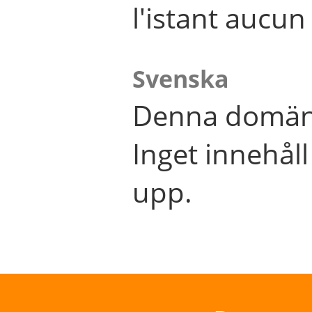
l'istant aucu
Svenska
Denna domän 
Inget innehål
upp.